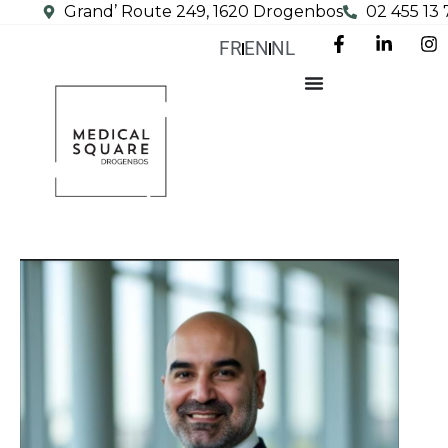
Grand’ Route 249, 1620 Drogenbos
02 455 13 
FR
EN
NL